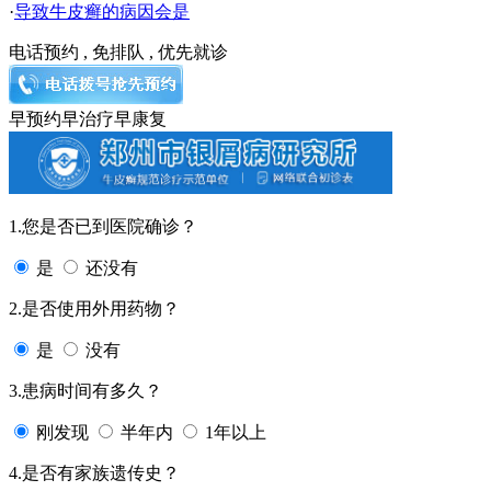
·
导致牛皮癣的病因会是
电话预约 , 免排队 , 优先就诊
早预约
早治疗
早康复
1.您是否已到医院确诊？
是
还没有
2.是否使用外用药物？
是
没有
3.患病时间有多久？
刚发现
半年内
1年以上
4.是否有家族遗传史？