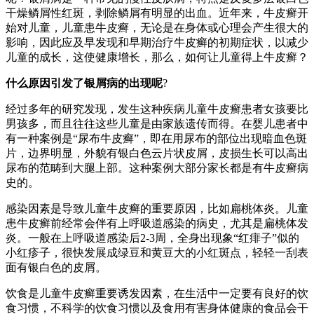
干燥鳞屑性红斑，剥除鳞屑有明显的出血。近年来，牛皮癣开
始对儿童，儿童患牛皮癣，无论是在身体或心理会产生很大的
影响，因此应及早发现和早期治疗牛皮癣的初期症状，以减少
儿童的成长，这使健康增长，那么，如何让儿童得上牛皮癣？
什么原因引发了银屑病的出现呢
?
经过多年的研究发现，发生这种疾病儿童牛皮癣患者女孩要比
男孩多，而且往往这些儿童是由家族遗传而得。在婴儿患者中
有一种案例是“尿布牛皮癣”，即在用尿布的部位出现暗血色斑
片，边界明显，外貌有银白色云片状皮屑，皮损生长可以高出
尿布的范畴到大腿上部。这种案例大部分家长都是有牛皮癣病
史的。
感染因素是导致儿童牛皮癣的重要原因，比如扁桃体炎。儿童
患牛皮癣前经常会伴有上呼吸道感染的病史，尤其是扁桃体发
炎。一般在上呼吸道感染后2-3周，全身出现象“红痱子”似的
小红疹子，很快发展成绿豆和黄豆大的小红斑点，轻轻一刮表
面有银白色的皮屑。
饮食是儿童牛皮癣重要诱发因素，在生活中一定要有良好的饮
食习惯，不科学的饮食习惯以及食用有害身体健康的食品会干