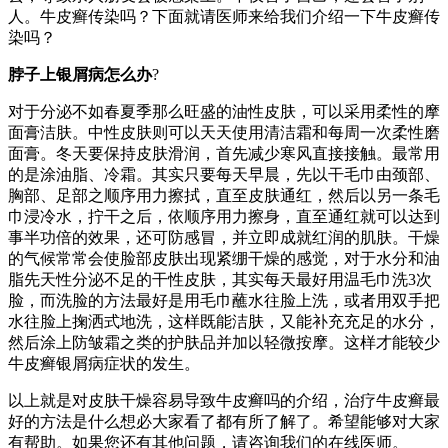
人。牛皮癣传染吗？下面就请医师来给我们介绍一下牛皮癣传
染吗？
脖子上银屑病怎么办
?
对于分泌不如春夏季那么旺盛的油性皮肤，可以采用柔性的摩
面膏洁肤。中性皮肤则可以天天使用清洁霜和每周一次柔性磨
面膏。冬天要保持皮肤滑润，首先减少寒风直接接触。最常用
的是涂油脂、冷霜。其实只要每天早晨，先以干毛巾由颈部、
胸部、足部之顺序用力擦拭，直至皮肤通红，然后以另一条毛
巾浸冷水，拧干之后，依顺序用力擦身，直至通红就可以达到
事半功倍的效果，还可防感冒，并立即成就红润的肌肤。干燥
的气候常常会使脸部皮肤出现紧绷干燥的感觉，对于水分和油
脂先天性分泌不足的干性皮肤，其实每天最好用温毛巾洗3次
脸，而洗脸的方法最好是用毛巾蘸水往脸上洗，或者用双手把
水往脸上掬洒式地洗，这样既能洁肤，又能补充充足的水分，
然后涂上防皱霜之类的护肤品并加以轻微按摩。这样才能较少
牛皮癣银屑病症状的发生。
以上就是对皮肤干燥容易导致牛皮癣吗的介绍，治疗牛皮癣最
好的方法是什么想必大家看了都有所了解了。希望能够对大家
有帮助。如果您还有其他问题，请咨询我们的在线医师。